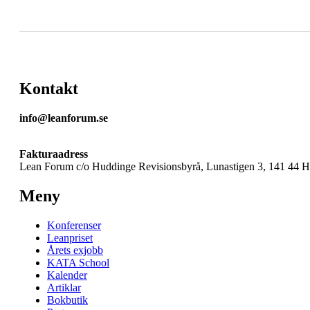
Kontakt
info@leanforum.se
Fakturaadress
Lean Forum c/o Huddinge Revisionsbyrå, Lunastigen 3, 141 44 
Meny
Konferenser
Leanpriset
Årets exjobb
KATA School
Kalender
Artiklar
Bokbutik