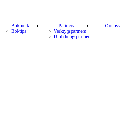
Bokbutik
Partners
Om oss
Boktips
Verktygspartners
Utbildningspartners