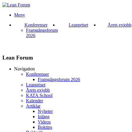
Meny
Konferenser
Leanpriset
Årets exjobb
Framgångsforum
2026
Lean Forum
Navigation
Konferenser
Framgångsforum 2026
Leanpriset
Årets exjobb
KATA School
Kalender
Artiklar
Nyheter
Inlägg
Videos
Boktips