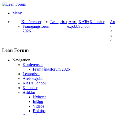
Meny
Konferenser
Leanpriset
Årets
KATA
Kalender
Art
Framgångsforum
exjobb
School
2026
Lean Forum
Navigation
Konferenser
Framgångsforum 2026
Leanpriset
Årets exjobb
KATA School
Kalender
Artiklar
Nyheter
Inlägg
Videos
Boktips