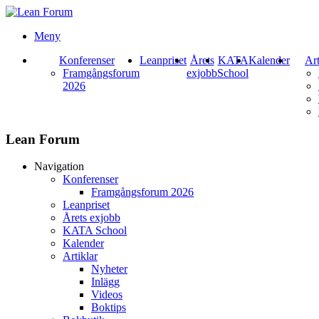
Meny
Konferenser
Leanpriset
Årets
KATA
Kalender
Art
Framgångsforum
exjobb
School
2026
Lean Forum
Navigation
Konferenser
Framgångsforum 2026
Leanpriset
Årets exjobb
KATA School
Kalender
Artiklar
Nyheter
Inlägg
Videos
Boktips