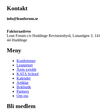
Kontakt
info@leanforum.se
Fakturaadress
Lean Forum c/o Huddinge Revisionsbyrå, Lunastigen 3, 141
44 Huddinge
Meny
Konferenser
Leanpriset
Årets exjobb
KATA School
Kalender
Artiklar
Bokbutik
Partners
Om oss
Bli medlem