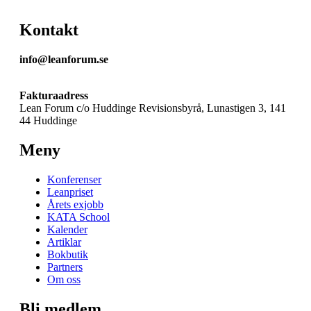
Kontakt
info@leanforum.se
Fakturaadress
Lean Forum c/o Huddinge Revisionsbyrå, Lunastigen 3, 141
44 Huddinge
Meny
Konferenser
Leanpriset
Årets exjobb
KATA School
Kalender
Artiklar
Bokbutik
Partners
Om oss
Bli medlem