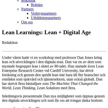
Bokbutik
Boktips
Partners
Verktygspartners
Utbildningspartners
Om oss
Lean Learnings: Lean + Digital Age
Redaktion
Under våren hade vi en workshop med professor Dan Jones kring
lean och utvecklingen i den digitala eran. Dan var en av dem som
myntade begreppet lean i slutet av 80-talet. Han startade även Lean
Enterprise Research Center vid Cardiff University, har drivit
forskning och genom den spridit lean inte bara till fler branscher och
områden som sjukvård och tjänstesektorn, utan också globalt. Dan
har skrivit flera bästsäljare som
The Machine That Changed the
World
,
Lean Thinking
,
Lean Solutions
med flera.
Inledningsvis presenterade Dan nya möjligheter som öppnas genom
den digitala utvecklingen och som får oss att tvingas tänka bortom: