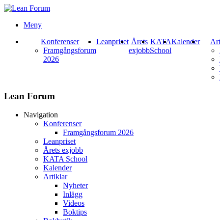
Meny
Konferenser
Leanpriset
Årets
KATA
Kalender
Art
Framgångsforum
exjobb
School
2026
Lean Forum
Navigation
Konferenser
Framgångsforum 2026
Leanpriset
Årets exjobb
KATA School
Kalender
Artiklar
Nyheter
Inlägg
Videos
Boktips