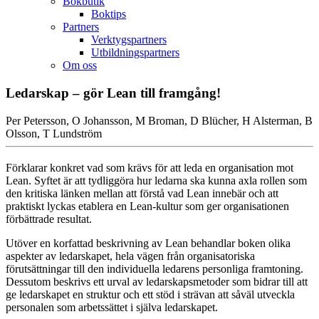
Bokbutik
Boktips
Partners
Verktygspartners
Utbildningspartners
Om oss
Ledarskap – gör Lean till framgång!
Per Petersson, O Johansson, M Broman, D Blücher, H Alsterman, B
Olsson, T Lundström
Förklarar konkret vad som krävs för att leda en organisation mot
Lean. Syftet är att tydliggöra hur ledarna ska kunna axla rollen som
den kritiska länken mellan att förstå vad Lean innebär och att
praktiskt lyckas etablera en Lean-kultur som ger organisationen
förbättrade resultat.
Utöver en korfattad beskrivning av Lean behandlar boken olika
aspekter av ledarskapet, hela vägen från organisatoriska
förutsättningar till den individuella ledarens personliga framtoning.
Dessutom beskrivs ett urval av ledarskapsmetoder som bidrar till att
ge ledarskapet en struktur och ett stöd i strävan att såväl utveckla
personalen som arbetssättet i själva ledarskapet.