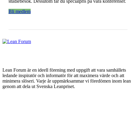
studiebesök. Dessutom får du specialpris på våra konferenser.
Bli medlem
Lean Forum är en ideell förening med uppgift att vara samhällets
ledande inspiratör och informatör för att maximera värde och att
minimera slöseri. Varje år uppmärksammar vi föredömen inom lean
genom att dela ut Svenska Leanpriset.