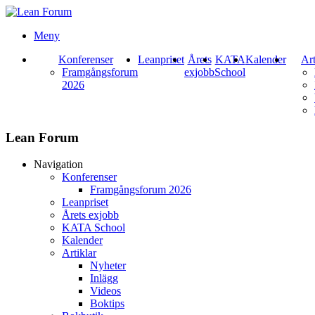
Meny
Konferenser
Leanpriset
Årets
KATA
Kalender
Art
Framgångsforum
exjobb
School
2026
Lean Forum
Navigation
Konferenser
Framgångsforum 2026
Leanpriset
Årets exjobb
KATA School
Kalender
Artiklar
Nyheter
Inlägg
Videos
Boktips