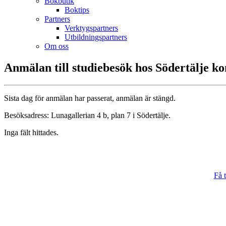
Bokbutik
Boktips
Partners
Verktygspartners
Utbildningspartners
Om oss
Anmälan till studiebesök hos Södertälje 
Sista dag för anmälan har passerat, anmälan är stängd.
Besöksadress: Lunagallerian 4 b, plan 7 i Södertälje.
Inga fält hittades.
Få t