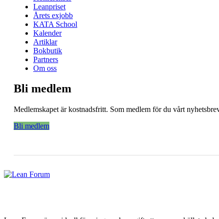
Leanpriset
Årets exjobb
KATA School
Kalender
Artiklar
Bokbutik
Partners
Om oss
Bli medlem
Medlemskapet är kostnadsfritt. Som medlem för du vårt nyhetsbrev 
Bli medlem