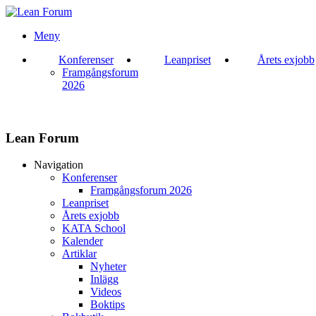
Meny
Konferenser
Leanpriset
Årets exjobb
Framgångsforum
2026
Lean Forum
Navigation
Konferenser
Framgångsforum 2026
Leanpriset
Årets exjobb
KATA School
Kalender
Artiklar
Nyheter
Inlägg
Videos
Boktips