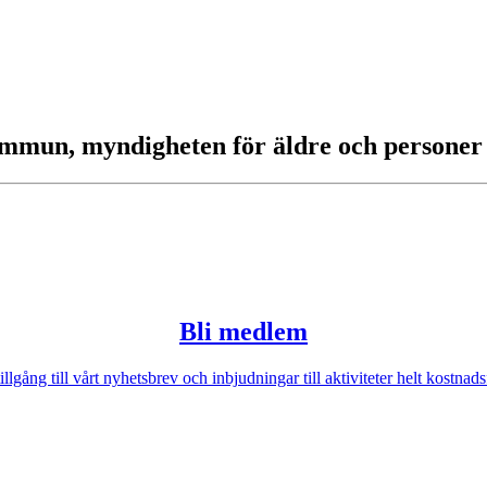
kommun, myndigheten för äldre och personer
Bli medlem
illgång till vårt nyhetsbrev och inbjudningar till aktiviteter helt kostnadsf