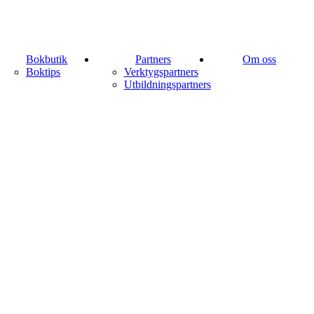
Bokbutik
Partners
Om oss
Boktips
Verktygspartners
Utbildningspartners