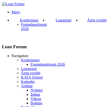
Meny
Konferenser
Leanpriset
Årets exjobb
Framgångsforum
2026
Lean Forum
Navigation
Konferenser
Framgångsforum 2026
Leanpriset
Årets exjobb
KATA School
Kalender
Artiklar
Nyheter
Inlägg
Videos
Boktips