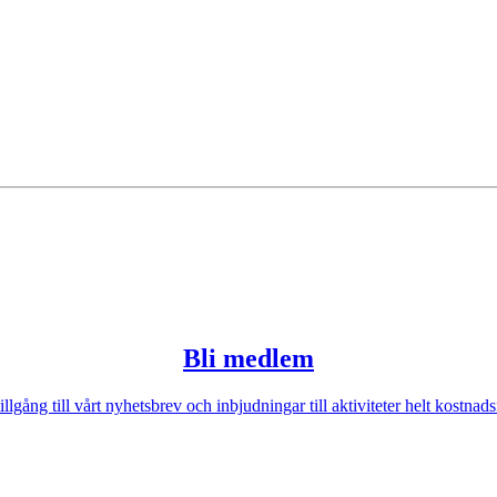
Bli medlem
illgång till vårt nyhetsbrev och inbjudningar till aktiviteter helt kostnadsf