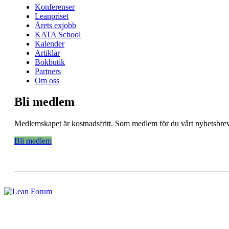
Konferenser
Leanpriset
Årets exjobb
KATA School
Kalender
Artiklar
Bokbutik
Partners
Om oss
Bli medlem
Medlemskapet är kostnadsfritt. Som medlem för du vårt nyhetsbrev 
Bli medlem