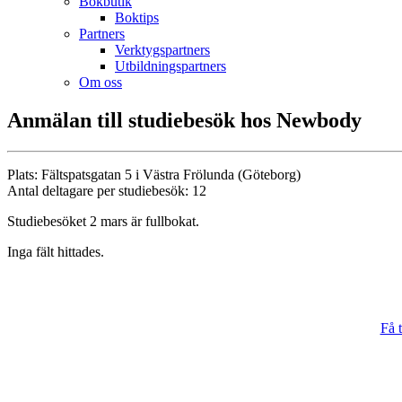
Bokbutik
Boktips
Partners
Verktygspartners
Utbildningspartners
Om oss
Anmälan till studiebesök hos Newbody
Plats: Fältspatsgatan 5 i Västra Frölunda (Göteborg)
Antal deltagare per studiebesök: 12
Studiebesöket 2 mars är fullbokat.
Inga fält hittades.
Få t