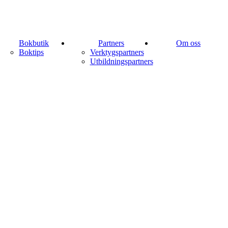
Bokbutik
Partners
Om oss
Boktips
Verktygspartners
Utbildningspartners