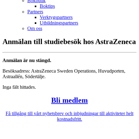
Bokbutik
Boktips
Partners
Verktygspartners
Utbildningspartners
Om oss
Anmälan till studiebesök hos AstraZeneca
Anmälan är nu stängd.
Besöksadress: AstraZeneca Sweden Operations, Huvudporten,
Astraallén, Södertälje.
Inga fält hittades.
Bli medlem
Få tillgång till vårt nyhetsbrev och inbjudningar till aktiviteter helt
kostnadsfritt.