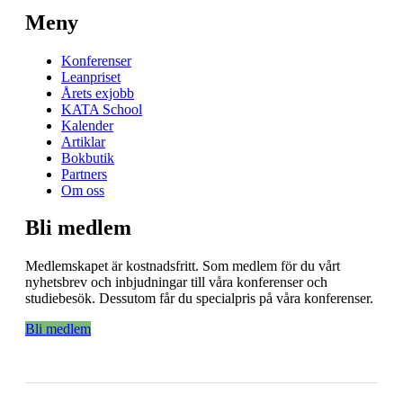
Meny
Konferenser
Leanpriset
Årets exjobb
KATA School
Kalender
Artiklar
Bokbutik
Partners
Om oss
Bli medlem
Medlemskapet är kostnadsfritt. Som medlem för du vårt
nyhetsbrev och inbjudningar till våra konferenser och
studiebesök. Dessutom får du specialpris på våra konferenser.
Bli medlem