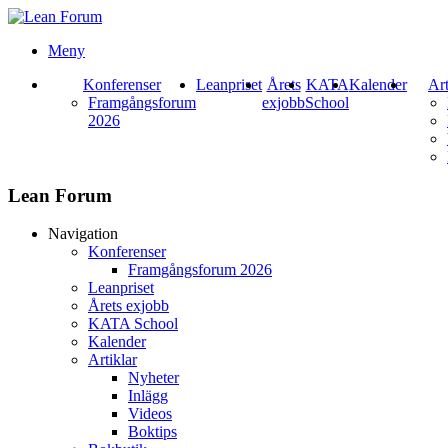
Meny
Konferenser
Leanpriset
Årets
KATA
Kalender
Art
Framgångsforum
exjobb
School
2026
Lean Forum
Navigation
Konferenser
Framgångsforum 2026
Leanpriset
Årets exjobb
KATA School
Kalender
Artiklar
Nyheter
Inlägg
Videos
Boktips