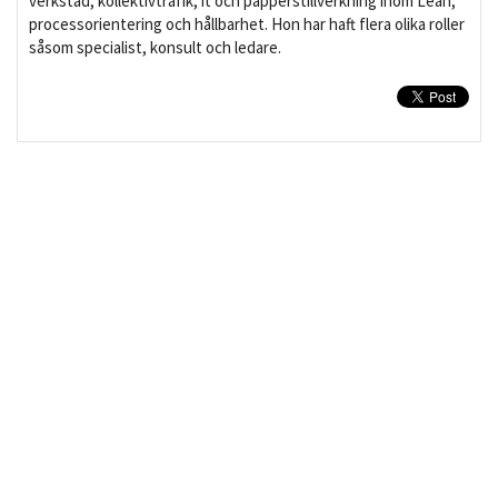
verkstad, kollektivtrafik, it och papperstillverkning inom Lean,
processorientering och hållbarhet. Hon har haft flera olika roller
såsom specialist, konsult och ledare.