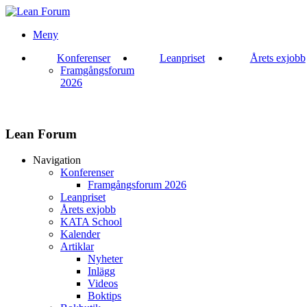
Meny
Konferenser
Leanpriset
Årets exjobb
Framgångsforum
2026
Lean Forum
Navigation
Konferenser
Framgångsforum 2026
Leanpriset
Årets exjobb
KATA School
Kalender
Artiklar
Nyheter
Inlägg
Videos
Boktips