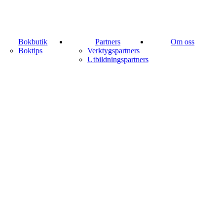
Bokbutik
Partners
Om oss
Boktips
Verktygspartners
Utbildningspartners