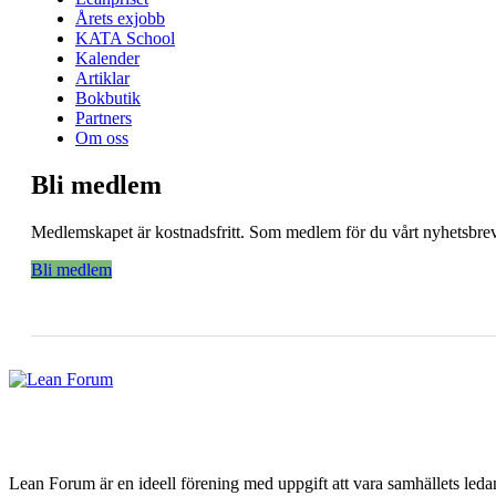
Årets exjobb
KATA School
Kalender
Artiklar
Bokbutik
Partners
Om oss
Bli medlem
Medlemskapet är kostnadsfritt. Som medlem för du vårt nyhetsbrev 
Bli medlem
Lean Forum är en ideell förening med uppgift att vara samhällets led