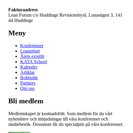
Fakturaadress
Lean Forum c/o Huddinge Revisionsbyrå, Lunastigen 3, 141
44 Huddinge
Meny
Konferenser
Leanpriset
Årets exjobb
KATA School
Kalender
Artiklar
Bokbutik
Partners
Om oss
Bli medlem
Medlemskapet är kostnadsfritt. Som medlem för du vårt
nyhetsbrev och inbjudningar till våra konferenser och
studiebesök. Dessutom får du specialpris på våra konferenser.