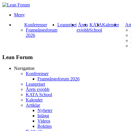
Meny
Konferenser
Leanpriset
Årets
KATA
Kalender
Art
Framgångsforum
exjobb
School
2026
Lean Forum
Navigation
Konferenser
Framgångsforum 2026
Leanpriset
Årets exjobb
KATA School
Kalender
Artiklar
Nyheter
Inlägg
Videos
Boktips