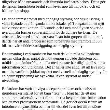
tillgodose både nuvarande och framtida invånares behov. Detta gör
de genom långsiktiga beslut som lever upp till miljökrav och ett
hållbart kretslopp.
Delar de främst arbetat med är daglig styrning och visualisering. I
våras flyttade de från gamla anrika lokaler på Torsgatan till ett nytt
aktivitetsbaserat kontor i Ulvsunda och i och med flytten söker de
nya digitala former som ersättning för de tidigare tavlorna. De
arbetar också med sitt sätt att vara ”lean från gropen till kontoret”,
där de har ett antal processer som förbättrats med framförallt 5S i
bilarna, värdeflödeskartläggning och daglig styrning.
En utmaning i verksamheten har varit de kulturella skillnaderna
mellan olika delar, något de mött genom att både diskutera och
utbilda inom kulturfrågor – alla medarbetare har tillgång till samma
information och utbildning. Det är heller inte alltid lätt att leva som
man lär, varför de jobbat mycket med visuell och daglig styrning för
en bättre uppföljning av nyckeltal. Även styrkort är under
utveckling.
En lärdom har varit att våga acceptera problem och analysera
grundorsaker istället för att bara ”fixa” … Idag har de ett mer
strukturerat arbetssätt vilket för kunderna betyder bättre information
och ett mer professionellt bemötande. De gör det också lättare att
introducera nyanställda och har till viss del även lett till ett större