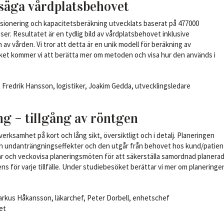
tsäga vårdplatsbehovet
nsionering och kapacitetsberäkning utvecklats baserat på 477000
r. Resultatet är en tydlig bild av vårdplatsbehovet inklusive
av vården. Vi tror att detta är en unik modell för beräkning av
ket kommer vi att berätta mer om metoden och visa hur den används i
Fredrik Hansson, logistiker, Joakim Gedda, utvecklingsledare
ng – tillgång av röntgen
rksamhet på kort och lång sikt, översiktligt och i detalj. Planeringen
ch undanträngningseffekter och den utgår från behovet hos kund/patien
ar och veckovisa planeringsmöten för att säkerställa samordnad planera
för varje tillfälle. Under studiebesöket berättar vi mer om planeringe
rkus Håkansson, läkarchef, Peter Dorbell, enhetschef
et