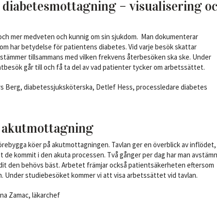
å diabetesmottagning – visualisering o
 och mer medveten och kunnig om sin sjukdom. Man dokumenterar
som har betydelse för patientens diabetes. Vid varje besök skattar
bestämmer tillsammans med vilken frekvens återbesöken ska ske. Under
besök går till och få ta del av vad patienter tycker om arbetssättet.
rs Berg, diabetessjuksköterska, Detlef Hess, processledare diabetes
å akutmottagning
 förebygga köer på akutmottagningen. Tavlan ger en överblick av inflödet,
gt de kommit i den akuta processen. Två gånger per dag har man avstäm
it den behövs bäst. Arbetet främjar också patientsäkerheten eftersom
n. Under studiebesöket kommer vi att visa arbetssättet vid tavlan.
ina Zamac, läkarchef