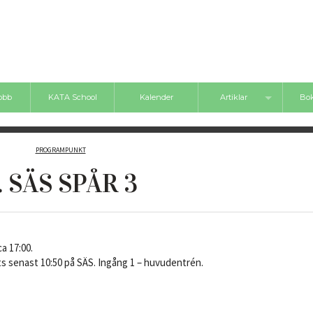
jobb
KATA School
Kalender
Artiklar
Bok
Nyheter
Bokt
PROGRAMPUNKT
Inlägg
. SÄS SPÅR 3
Videos
Boktips
ca 17:00.
ts senast 10:50 på SÄS. Ingång 1 – huvudentrén.