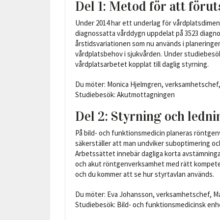
Del 1: Metod för att föru
Under 2014 har ett underlag för vårdplatsdime
diagnossatta vårddygn uppdelat på 3523 diagnose
årstidsvariationen som nu används i planeringen 
vårdplatsbehov i sjukvården. Under studiebesö
vårdplatsarbetet kopplat till daglig styrning.
Du möter: Monica Hjelmgren, verksamhetschef, 
Studiebesök: Akutmottagningen
Del 2: Styrning och ledni
På bild- och funktionsmedicin planeras röntgenve
säkerställer att man undviker suboptimering o
Arbetssättet innebär dagliga korta avstämning
och akut röntgenverksamhet med rätt kompetens 
och du kommer att se hur styrtavlan används.
Du möter: Eva Johansson, verksamhetschef, Ma
Studiebesök: Bild- och funktionsmedicinsk enh