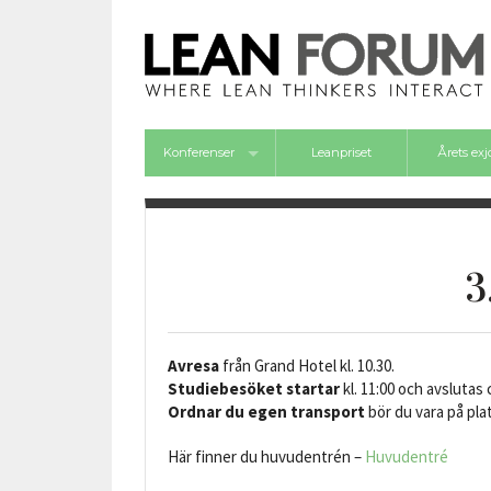
Konferenser
Leanpriset
Årets ex
Framgångsforum 2026
3
Avresa
från Grand Hotel kl. 10.30.
Studiebesöket startar
kl. 11:00 och avslutas 
Ordnar du egen transport
bör du vara på pla
Här finner du huvudentrén –
Huvudentré