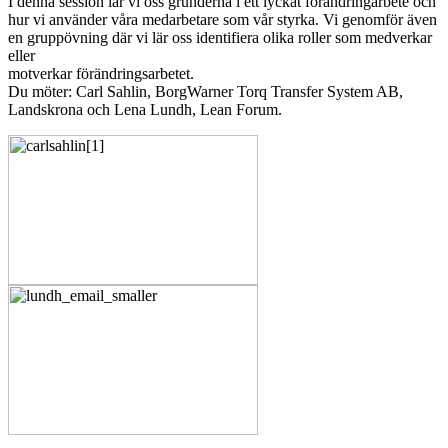
I denna session lär vi oss grunderna i ett lyckat förändringarbete och
hur vi använder våra medarbetare som vår styrka. Vi genomför även
en gruppövning där vi lär oss identifiera olika roller som medverkar
eller
motverkar förändringsarbetet.
Du möter: Carl Sahlin, BorgWarner Torq Transfer System AB,
Landskrona och Lena Lundh, Lean Forum.