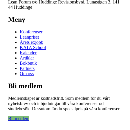
Lean Forum c/o Huddinge Revisionsbyrå, Lunastigen 3, 141
44 Huddinge
Meny
Konferenser
Leanpriset
Årets exjobb
KATA School
Kalender
Artiklar
Bokbutik
Partners
Om oss
Bli medlem
Medlemskapet är kostnadsfritt. Som medlem för du vårt
nyhetsbrev och inbjudningar till våra konferenser och
studiebesök. Dessutom får du specialpris på våra konferenser.
Bli medlem