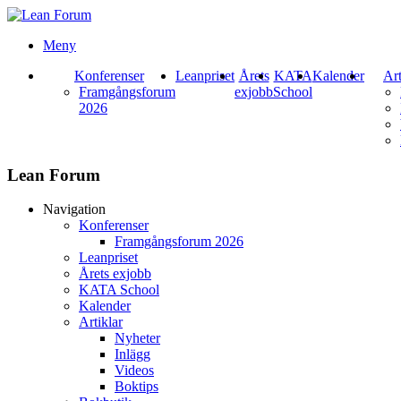
Meny
Konferenser
Leanpriset
Årets
KATA
Kalender
Art
Framgångsforum
exjobb
School
2026
Lean Forum
Navigation
Konferenser
Framgångsforum 2026
Leanpriset
Årets exjobb
KATA School
Kalender
Artiklar
Nyheter
Inlägg
Videos
Boktips