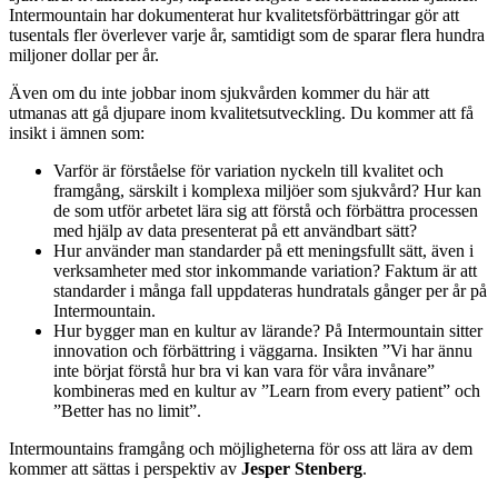
Intermountain har dokumenterat hur kvalitetsförbättringar gör att
tusentals fler överlever varje år, samtidigt som de sparar flera hundra
miljoner dollar per år.
Även om du inte jobbar inom sjukvården kommer du här att
utmanas att gå djupare inom kvalitetsutveckling. Du kommer att få
insikt i ämnen som:
Varför är förståelse för variation nyckeln till kvalitet och
framgång, särskilt i komplexa miljöer som sjukvård? Hur kan
de som utför arbetet lära sig att förstå och förbättra processen
med hjälp av data presenterat på ett användbart sätt?
Hur använder man standarder på ett meningsfullt sätt, även i
verksamheter med stor inkommande variation? Faktum är att
standarder i många fall uppdateras hundratals gånger per år på
Intermountain.
Hur bygger man en kultur av lärande? På Intermountain sitter
innovation och förbättring i väggarna. Insikten ”Vi har ännu
inte börjat förstå hur bra vi kan vara för våra invånare”
kombineras med en kultur av ”Learn from every patient” och
”Better has no limit”.
Intermountains framgång och möjligheterna för oss att lära av dem
kommer att sättas i perspektiv av
Jesper Stenberg
.