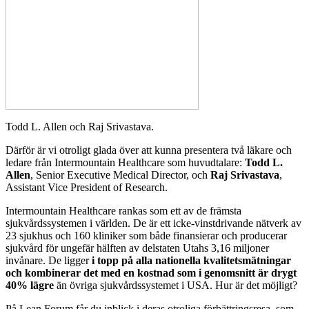
Todd L. Allen och Raj Srivastava.
Därför är vi otroligt glada över att kunna presentera två läkare och
ledare från Intermountain Healthcare som huvudtalare:
Todd L.
Allen
, Senior Executive Medical Director, och
Raj Srivastava
,
Assistant Vice President of Research.
Intermountain Healthcare rankas som ett av de främsta
sjukvårdssystemen i världen. De är ett icke-vinstdrivande nätverk av
23 sjukhus och 160 kliniker som både finansierar och producerar
sjukvård för ungefär hälften av delstaten Utahs 3,16 miljoner
invånare. De ligger
i topp på alla nationella kvalitetsmätningar
och kombinerar det med en kostnad som i genomsnitt är drygt
40% lägre
än övriga sjukvårdssystemet i USA. Hur är det möjligt?
På Lean Forum får du inblick i deras otroliga förbättringsresa, som