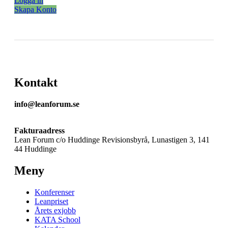
Logga in
Skapa Konto
Kontakt
info@leanforum.se
Fakturaadress
Lean Forum c/o Huddinge Revisionsbyrå, Lunastigen 3, 141
44 Huddinge
Meny
Konferenser
Leanpriset
Årets exjobb
KATA School