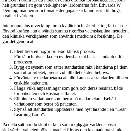
helt grundas i att göra verklighet av lärdomarna från Edwards W.
Deming, mannen som tränade den japanska bilindustrin till högst
kvalitet i världen.
Intermountains utveckling inom kvalitet och säkerhet tog fart när de
förstod kraften i att använda samma rigorösa vetenskapliga metoder i
den kliniska verkligheten som används i medicinsk forskning. De
gör det genom att
Identifiera en högprioriterad klinisk process.
Förstå och utveckla den evidensbaserat bästa standarden för
processen.
Bygg ett system som sätter standarden rakt i händerna på dem
som utför arbetet, precis vid tillfället då den behövs.
Förvänta av medarbetarna att alltid anpassa standarden till den
enskilda patienten.
Fånga vilka anpassningar som görs och deras resultat, både
för patienten och kostnadsutfallet.
Eliminera variationer som beror på medarbetare. Behåll
variationer som beror på patienten.
Styr så att standarden uppdateras med nytt lärande i en ”Lean
Learning Loop”.
På detta sätt har du slutit cirkeln som möjliggör världens bästa
sjukvård: kvaliteten höjs, kapacitet frigörs och kostnaderna sjunker.