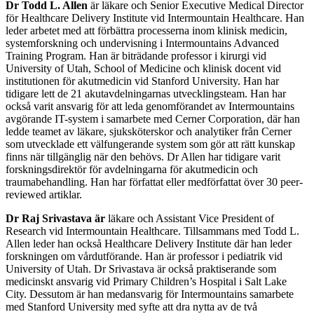
Dr Todd L. Allen
är läkare och Senior Executive Medical Director
för Healthcare Delivery Institute vid Intermountain Healthcare. Han
leder arbetet med att förbättra processerna inom klinisk medicin,
systemforskning och undervisning i Intermountains Advanced
Training Program. Han är biträdande professor i kirurgi vid
University of Utah, School of Medicine och klinisk docent vid
institutionen för akutmedicin vid Stanford University. Han har
tidigare lett de 21 akutavdelningarnas utvecklingsteam. Han har
också varit ansvarig för att leda genomförandet av Intermountains
avgörande IT-system i samarbete med Cerner Corporation, där han
ledde teamet av läkare, sjuksköterskor och analytiker från Cerner
som utvecklade ett välfungerande system som gör att rätt kunskap
finns när tillgänglig när den behövs. Dr Allen har tidigare varit
forskningsdirektör för avdelningarna för akutmedicin och
traumabehandling. Han har författat eller medförfattat över 30 peer-
reviewed artiklar.
Dr Raj Srivastava är
läkare och Assistant Vice President of
Research vid Intermountain Healthcare. Tillsammans med Todd L.
Allen leder han också Healthcare Delivery Institute där han leder
forskningen om vårdutförande. Han är professor i pediatrik vid
University of Utah. Dr Srivastava är också praktiserande som
medicinskt ansvarig vid Primary Children’s Hospital i Salt Lake
City. Dessutom är han medansvarig för Intermountains samarbete
med Stanford University med syfte att dra nytta av de två