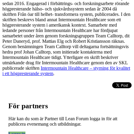
sedan 2016. Engagerad i förbättrings- och forskningsarbete rörande
högpresterande hälso- och sjukvårdssystem sedan år 2004 då
skriften Från öar till helhet- transformera system, publicerades. I den
skriften beskrevs bland annat Intermountain Healthcare som ett
högpresterande system i amerikansk kontext. Samarbete med
ledande personer från Intermountain Healthcare har fördjupat
samarbetet under åren genom forskningsgruppen Team Calltorp, dit
Peter Daneryd, prof. Mattias Elg och Robert Kristiansson räknas.
Genom benämningen Team Calltorp vill deltagarna fortsättningsvis
hedra prof Johan Calltorp, som initierade kontakterna med
Intermountain Healthcare tidigt. Ytterligare en skrift beskriver
utmärkande drag för Intermountain Healthcare genom den av SKL
publicerade skriften
Intermountain Healthcare – styrning för kvalitet
i ett högpresterande system
.
För partners
Här kan du som är Partner till Lean Forum logga in för att
publicera evenemang och utbildningar.