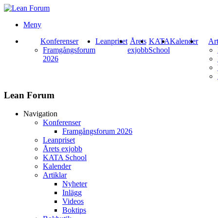
Meny
Konferenser
Leanpriset
Årets
KATA
Kalender
Art
Framgångsforum
exjobb
School
2026
Lean Forum
Navigation
Konferenser
Framgångsforum 2026
Leanpriset
Årets exjobb
KATA School
Kalender
Artiklar
Nyheter
Inlägg
Videos
Boktips