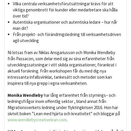
Vilka centrala verksamhetsförutsättningar krävs för att
viktiga genombrott för kunder eller medarbetare ska hålla
över tid?
Autentiska organisationer och autentiska ledare – hur når
man dit?
Från projekt- och förändringsledning till verksamhetsdriven
agil utveckling
Ni lotsas fram av Niklas Ansgariusson och Monika Wendleby
från Passacon, som delar med sig av sina erfarenheter från
utvecklingssatsningar i vitt skilda organisationer, förankrat i
aktuell forskning. Från workshopen får du med dig nya
intressanta infallsvinklar, tankesätt och metoder som kan
inspirera till nya grepp i egna verksamheten.
Monika Wendleby
har lång erfarenhet från styrnings– och
ledningsfrågor inom offentlig sektor , bland annat från
Migrationsverkets ledning under flyktingkrisen 2016. Hon har
skrivit boken ”Lean med hjärta och kreativitet” och bloggar på
www.wendlebycreativelean.com
.