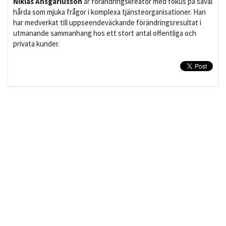
Niklas Ansgariusson
är förändringskreatör med fokus på såväl
hårda som mjuka frågor i komplexa tjänsteorganisationer. Han
har medverkat till uppseendeväckande förändringsresultat i
utmanande sammanhang hos ett stort antal offentliga och
privata kunder.