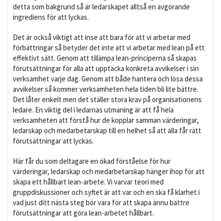
detta som bakgrund så är ledarskapet alltså en avgörande
ingrediens för att lyckas.
Det är också viktigt att inse att bara för att vi arbetar med
förbättringar så betyder det inte att vi arbetar med lean på ett
effektivt sätt. Genom att tillämpa lean-principerna så skapas
förutsättningar för alla att upptäcka konkreta avvikelser i sin
verksamhet varje dag. Genom att både hantera och lösa dessa
avvikelser så kommer verksamheten hela tiden bli lite bättre.
Det låter enkelt men det ställer stora krav på organisationens
ledare. En viktig del i ledarnas utmaning är att få hela
verksamheten att förstå hur de kopplar samman värderingar,
ledarskap och medarbetarskap till en helhet så att alla får rätt
förutsättningar att lyckas.
Här får du som deltagare en ökad förståelse för hur
värderingar, ledarskap och medarbetarskap hänger ihop för att
skapa ett hållbart lean-arbete. Vi varvar teori med
gruppdiskussioner och syftet är att var och en ska få klarhet i
vad just ditt nästa steg bör vara för att skapa ännu bättre
förutsättningar att göra lean-arbetet hållbart.