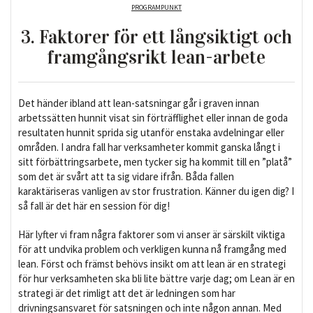
PROGRAMPUNKT
3. Faktorer för ett långsiktigt och
framgångsrikt lean-arbete
Det händer ibland att lean-satsningar går i graven innan
arbetssätten hunnit visat sin förträfflighet eller innan de goda
resultaten hunnit sprida sig utanför enstaka avdelningar eller
områden. I andra fall har verksamheter kommit ganska långt i
sitt förbättringsarbete, men tycker sig ha kommit till en ”platå”
som det är svårt att ta sig vidare ifrån. Båda fallen
karaktäriseras vanligen av stor frustration. Känner du igen dig? I
så fall är det här en session för dig!
Här lyfter vi fram några faktorer som vi anser är särskilt viktiga
för att undvika problem och verkligen kunna nå framgång med
lean. Först och främst behövs insikt om att lean är en strategi
för hur verksamheten ska bli lite bättre varje dag; om Lean är en
strategi är det rimligt att det är ledningen som har
drivningsansvaret för satsningen och inte någon annan. Med