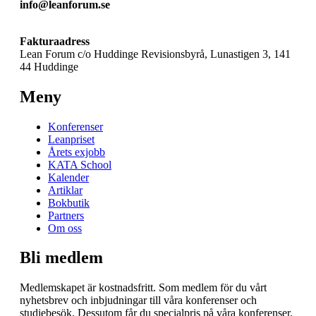
info@leanforum.se
Fakturaadress
Lean Forum c/o Huddinge Revisionsbyrå, Lunastigen 3, 141
44 Huddinge
Meny
Konferenser
Leanpriset
Årets exjobb
KATA School
Kalender
Artiklar
Bokbutik
Partners
Om oss
Bli medlem
Medlemskapet är kostnadsfritt. Som medlem för du vårt
nyhetsbrev och inbjudningar till våra konferenser och
studiebesök. Dessutom får du specialpris på våra konferenser.