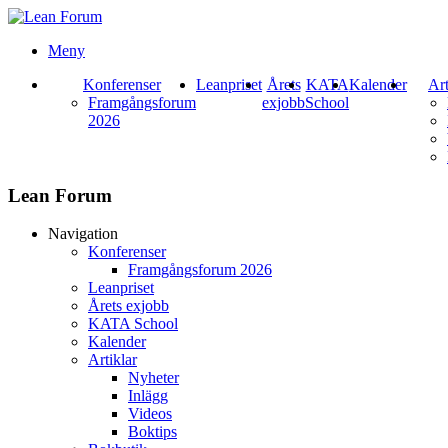
Meny
Konferenser
Leanpriset
Årets
KATA
Kalender
Art
Framgångsforum
exjobb
School
2026
Lean Forum
Navigation
Konferenser
Framgångsforum 2026
Leanpriset
Årets exjobb
KATA School
Kalender
Artiklar
Nyheter
Inlägg
Videos
Boktips