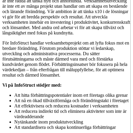
är inte rädda att tänka nytt och annorlunda. Verksamhetsutveckling
är inte ett av många projekt utan handlar om att skapa en bestående
och lärande förändring. Vår ambition är att tänka x10 i de lösningar
vi gör för att bredda perspektiv och resultat. Att utveckla
verksamheten innebär en investering i produktivitet, konkurrenskraft
och lönsamhet. Med andra ord arbetar vi för att skapa tillväxt och
långsiktighet med fokus på kundnytta.
För InfoStruct handlar verksamhetsprojekt om att lyfta fokus mot en
bredare förändring. Förutom produktion stöttar vi ledarskap,
utveckling och administrativa processerna. Du sätter
förutsättningarna och måste därmed vara med och förstärka
kundvärdet genom flödet. Förbättringsinsatser bör fokusera på hela
värdekedjan – från efterfrågan till måluppfyllelse, för att optimera
resultat och därmed lönsamhet.
Vi på InfoStruct stödjer med:
Att hitta förbättringspotentialer inom ert företags olika grenar
Att nå en ökad tillväxtförmåga och förändringstakt i företaget
Att effektivisera och reducera kostnader i verksamheten
Att reducera indirekt tid och eliminera aktiviteter som inte är
värdeadderande
Nytänkande inom produktutveckling
Att standardisera och skapa kontinuerliga förbättringar