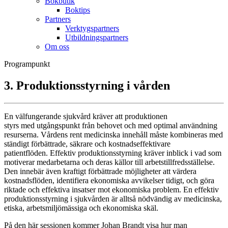
Bokbutik
Boktips
Partners
Verktygspartners
Utbildningspartners
Om oss
Programpunkt
3. Produktionsstyrning i vården
En välfungerande sjukvård kräver att produktionen
styrs med utgångspunkt från behovet och med optimal användning
resurserna. Vårdens rent medicinska innehåll måste kombineras med
ständigt förbättrade, säkrare och kostnadseffektivare
patientflöden. Effektiv produktionsstyrning kräver inblick i vad som
motiverar medarbetarna och deras källor till arbetstillfredsställelse.
Den innebär även kraftigt förbättrade möjligheter att värdera
kostnadsflöden, identifiera ekonomiska avvikelser tidigt, och göra
riktade och effektiva insatser mot ekonomiska problem. En effektiv
produktionsstyrning i sjukvården är alltså nödvändig av medicinska,
etiska, arbetsmiljömässiga och ekonomiska skäl.
På den här sessionen kommer Johan Brandt visa hur man