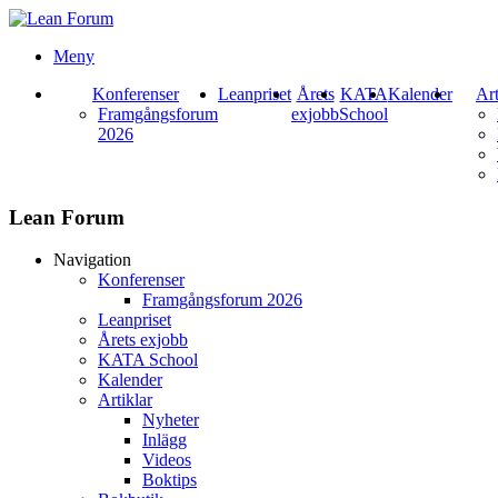
Meny
Konferenser
Leanpriset
Årets
KATA
Kalender
Art
Framgångsforum
exjobb
School
2026
Lean Forum
Navigation
Konferenser
Framgångsforum 2026
Leanpriset
Årets exjobb
KATA School
Kalender
Artiklar
Nyheter
Inlägg
Videos
Boktips