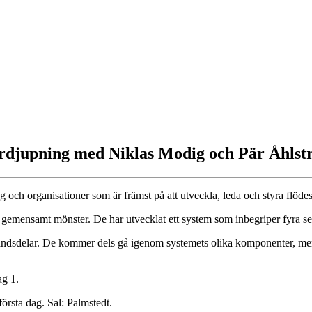
 fördjupning med Niklas Modig och Pär Åhls
och organisationer som är främst på att utveckla, leda och styra flödes
 ett gemensamt mönster. De har utvecklat ett system som inbegriper fyr
ståndsdelar. De kommer dels gå igenom systemets olika komponenter, m
ag 1.
rsta dag. Sal: Palmstedt.