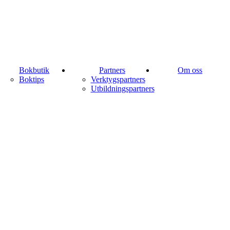
Bokbutik
Partners
Om oss
Boktips
Verktygspartners
Utbildningspartners