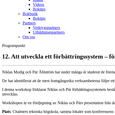
Videos
Boktips
Bokbutik
Boktips
Partners
Verktygspartners
Utbildningspartners
Om oss
Programpunkt
12. Att utveckla ett förbättringssystem –
Niklas Modig och Pär Åhlström har under många år studerat de företag 
De har identifierat att de mest framgångsrika verksamheterna följer
I denna workshop förklarar Niklas och Pär förbättringssystemets be
utvecklas.
Workshopen är en fördjupning av Niklas och Pärs presentation från d
Plats
: Chalmers tekniska högskola, samma lokaler som konferensens fö