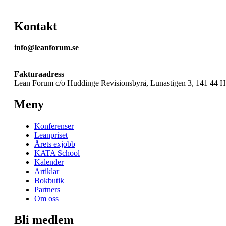
Kontakt
info@leanforum.se
Fakturaadress
Lean Forum c/o Huddinge Revisionsbyrå, Lunastigen 3, 141 44 
Meny
Konferenser
Leanpriset
Årets exjobb
KATA School
Kalender
Artiklar
Bokbutik
Partners
Om oss
Bli medlem