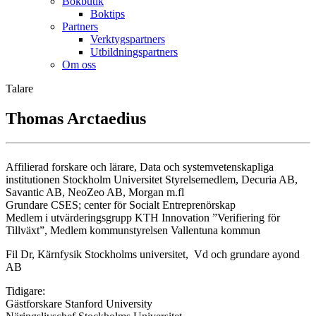
Bokbutik
Boktips
Partners
Verktygspartners
Utbildningspartners
Om oss
Talare
Thomas Arctaedius
Affilierad forskare och lärare, Data och systemvetenskapliga
institutionen Stockholm Universitet Styrelsemedlem, Decuria AB,
Savantic AB, NeoZeo AB, Morgan m.fl
Grundare CSES; center för Socialt Entreprenörskap
Medlem i utvärderingsgrupp KTH Innovation ”Verifiering för
Tillväxt”, Medlem kommunstyrelsen Vallentuna kommun
Fil Dr, Kärnfysik Stockholms universitet, Vd och grundare ayond
AB
Tidigare:
Gästforskare Stanford University