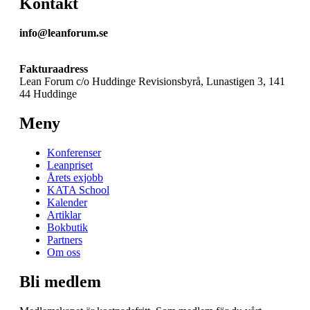
Kontakt
info@leanforum.se
Fakturaadress
Lean Forum c/o Huddinge Revisionsbyrå, Lunastigen 3, 141
44 Huddinge
Meny
Konferenser
Leanpriset
Årets exjobb
KATA School
Kalender
Artiklar
Bokbutik
Partners
Om oss
Bli medlem