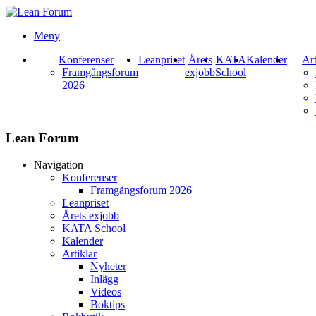
Meny
Konferenser
Leanpriset
Årets
KATA
Kalender
Art
Framgångsforum
exjobb
School
2026
Lean Forum
Navigation
Konferenser
Framgångsforum 2026
Leanpriset
Årets exjobb
KATA School
Kalender
Artiklar
Nyheter
Inlägg
Videos
Boktips