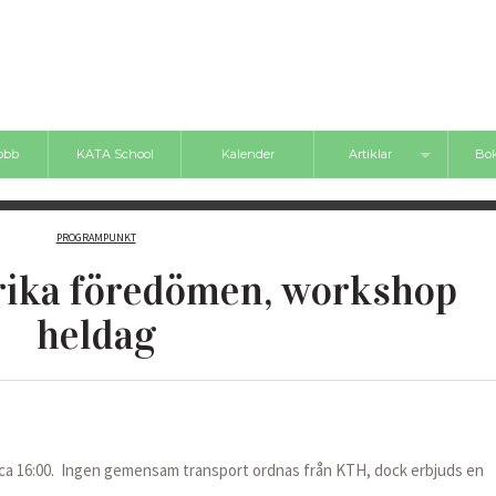
jobb
KATA School
Kalender
Artiklar
Bok
Nyheter
Bokt
PROGRAMPUNKT
Inlägg
rika föredömen, workshop
Videos
heldag
Boktips
s ca 16:00. Ingen gemensam transport ordnas från KTH, dock erbjuds en