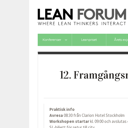
Konferenser
Leanpriset
Årets ex
Framgångsforum 2026
12. Framgångs
Praktisk info
Avresa
08:30 från Clarion Hotel Stockholm
Workshopen startar
kl. 09:00 och avsluta
SL-biljett för retur till city.