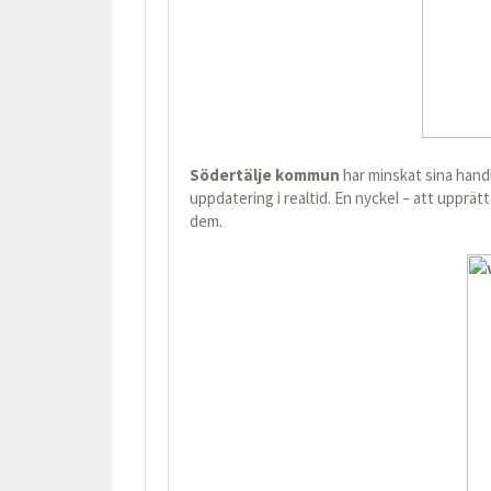
Södertälje kommun
har minskat sina handl
uppdatering i realtid. En nyckel – att upprät
dem.