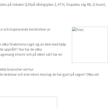
plats på i lokalen Q24 på våningsplan 2, KTH, Osquldas väg 6B, Q-huset,
te och inspirerande berättelser av
 olika finalisterna tagit sig an dem med hjälp
 de uppnått? Hur har de olika
agemang internt och på vilket sätt har en
?
skilda branscher om hur
de lärdomar och inte minst misstag de har gjort på vägen? Olika vid