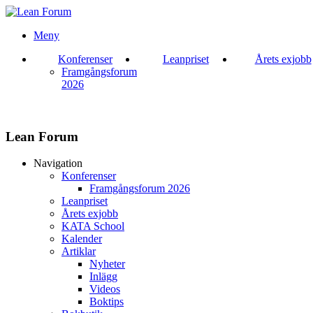
Meny
Konferenser
Leanpriset
Årets exjobb
Framgångsforum
2026
Lean Forum
Navigation
Konferenser
Framgångsforum 2026
Leanpriset
Årets exjobb
KATA School
Kalender
Artiklar
Nyheter
Inlägg
Videos
Boktips