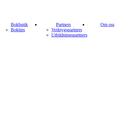
Bokbutik
Partners
Om oss
Boktips
Verktygspartners
Utbildningspartners