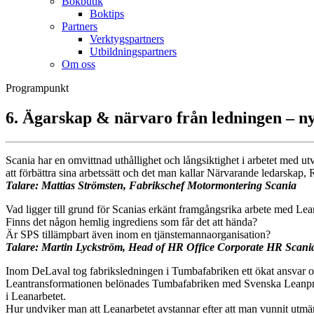
Bokbutik
Boktips
Partners
Verktygspartners
Utbildningspartners
Om oss
Programpunkt
6. Ägarskap & närvaro från ledningen – ny
Scania har en omvittnad uthållighet och långsiktighet i arbetet med u
att förbättra sina arbetssätt och det man kallar Närvarande ledarskap,
Talare: Mattias Strömsten, Fabrikschef Motormontering Scania
Vad ligger till grund för Scanias erkänt framgångsrika arbete med L
Finns det någon hemlig ingrediens som får det att hända?
Är SPS tillämpbart även inom en tjänstemannaorganisation?
Talare: Martin Lyckström, Head of HR Office Corporate HR Scani
Inom DeLaval tog fabriksledningen i Tumbafabriken ett ökat ansvar och
Leantransformationen belönades Tumbafabriken med Svenska Leanpriset
i Leanarbetet.
Hur undviker man att Leanarbetet avstannar efter att man vunnit utmä