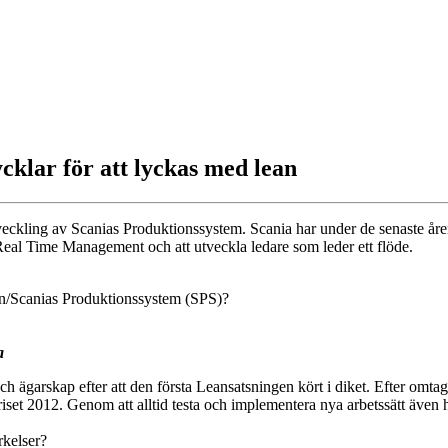
cklar för att lyckas med lean
tveckling av Scanias Produktionssystem. Scania har under de senaste åre
 Real Time Management och att utveckla ledare som leder ett flöde.
ean/Scanias Produktionssystem (SPS)?
a
 ägarskap efter att den första Leansatsningen kört i diket. Efter omtag
 2012. Genom att alltid testa och implementera nya arbetssätt även ho
rkelser?