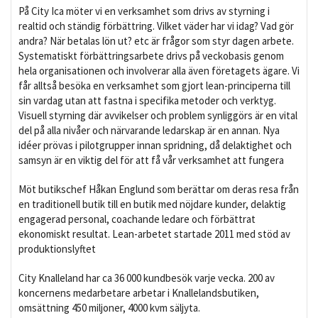
På City Ica möter vi en verksamhet som drivs av styrning i
realtid och ständig förbättring. Vilket väder har vi idag? Vad gör
andra? När betalas lön ut? etc är frågor som styr dagen arbete.
Systematiskt förbättringsarbete drivs på veckobasis genom
hela organisationen och involverar alla även företagets ägare. Vi
får alltså besöka en verksamhet som gjort lean-principerna till
sin vardag utan att fastna i specifika metoder och verktyg.
Visuell styrning där avvikelser och problem synliggörs är en vital
del på alla nivåer och närvarande ledarskap är en annan. Nya
idéer prövas i pilotgrupper innan spridning, då delaktighet och
samsyn är en viktig del för att få vår verksamhet att fungera
Möt butikschef Håkan Englund som berättar om deras resa från
en traditionell butik till en butik med nöjdare kunder, delaktig
engagerad personal, coachande ledare och förbättrat
ekonomiskt resultat. Lean-arbetet startade 2011 med stöd av
produktionslyftet
City Knalleland har ca 36 000 kundbesök varje vecka. 200 av
koncernens medarbetare arbetar i Knallelandsbutiken,
omsättning 450 miljoner, 4000 kvm säljyta.