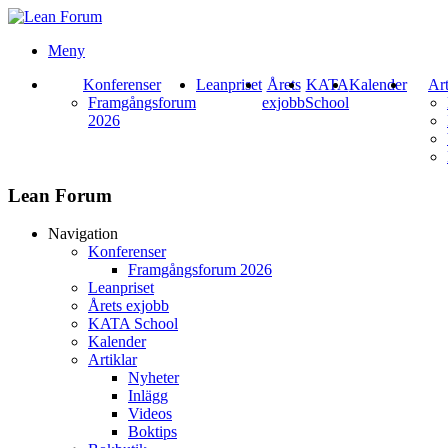
Meny
Konferenser
Leanpriset
Årets
KATA
Kalender
Art
Framgångsforum
exjobb
School
2026
Lean Forum
Navigation
Konferenser
Framgångsforum 2026
Leanpriset
Årets exjobb
KATA School
Kalender
Artiklar
Nyheter
Inlägg
Videos
Boktips