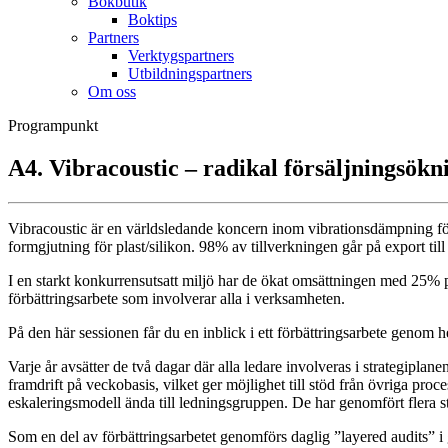
Bokbutik
Boktips
Partners
Verktygspartners
Utbildningspartners
Om oss
Programpunkt
A4. Vibracoustic – radikal försäljningsök
Vibracoustic är en världsledande koncern inom vibrationsdämpning för
formgjutning för plast/silikon. 98% av tillverkningen går på export t
I en starkt konkurrensutsatt miljö har de ökat omsättningen med 25% per
förbättringsarbete som involverar alla i verksamheten.
På den här sessionen får du en inblick i ett förbättringsarbete genom
Varje år avsätter de två dagar där alla ledare involveras i strategiplan
framdrift på veckobasis, vilket ger möjlighet till stöd från övriga proc
eskaleringsmodell ända till ledningsgruppen. De har genomfört flera s
Som en del av förbättringsarbetet genomförs daglig ”layered audits” i ge