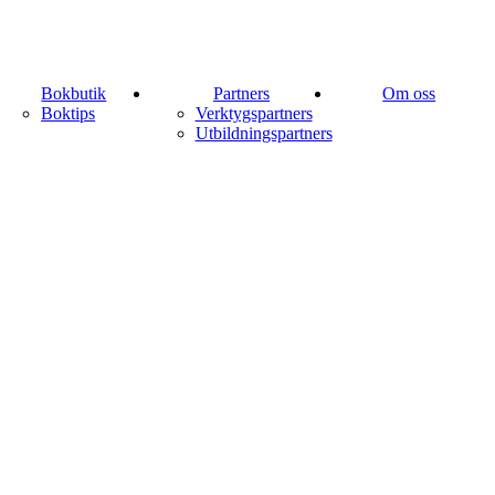
Bokbutik
Partners
Om oss
Boktips
Verktygspartners
Utbildningspartners