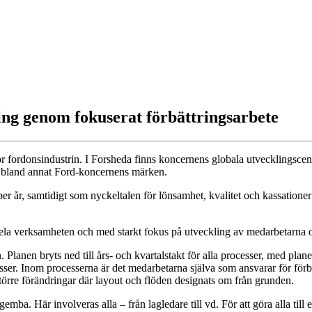
ning genom fokuserat förbättringsarbete
 fordonsindustrin. I Forsheda finns koncernens globala utvecklingscen
ill bland annat Ford-koncernens märken.
 år, samtidigt som nyckeltalen för lönsamhet, kvalitet och kassationer p
 hela verksamheten och med starkt fokus på utveckling av medarbetarna o
en. Planen bryts ned till års- och kvartalstakt för alla processer, med pl
esser. Inom processerna är det medarbetarna själva som ansvarar för förbä
törre förändringar där layout och flöden designats om från grunden.
mba. Här involveras alla – från lagledare till vd. För att göra alla till