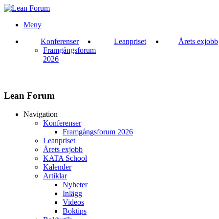
Meny
Konferenser
Leanpriset
Årets exjobb
Framgångsforum
2026
Lean Forum
Navigation
Konferenser
Framgångsforum 2026
Leanpriset
Årets exjobb
KATA School
Kalender
Artiklar
Nyheter
Inlägg
Videos
Boktips