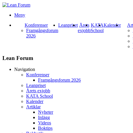
Meny
Konferenser
Leanpriset
Årets
KATA
Kalender
Art
Framgångsforum
exjobb
School
2026
Lean Forum
Navigation
Konferenser
Framgångsforum 2026
Leanpriset
Årets exjobb
KATA School
Kalender
Artiklar
Nyheter
Inlägg
Videos
Boktips