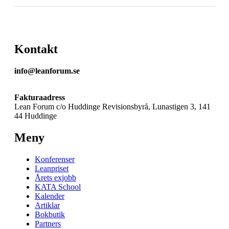
Kontakt
info@leanforum.se
Fakturaadress
Lean Forum c/o Huddinge Revisionsbyrå, Lunastigen 3, 141
44 Huddinge
Meny
Konferenser
Leanpriset
Årets exjobb
KATA School
Kalender
Artiklar
Bokbutik
Partners