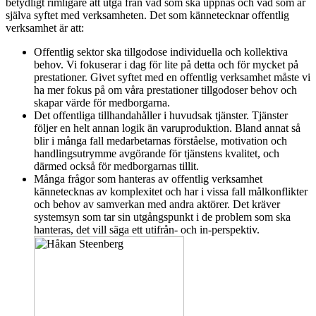
betydligt rimligare att utgå från vad som ska uppnås och vad som är
själva syftet med verksamheten. Det som kännetecknar offentlig
verksamhet är att:
Offentlig sektor ska tillgodose individuella och kollektiva
behov. Vi fokuserar i dag för lite på detta och för mycket på
prestationer. Givet syftet med en offentlig verksamhet måste vi
ha mer fokus på om våra prestationer tillgodoser behov och
skapar värde för medborgarna.
Det offentliga tillhandahåller i huvudsak tjänster. Tjänster
följer en helt annan logik än varuproduktion. Bland annat så
blir i många fall medarbetarnas förståelse, motivation och
handlingsutrymme avgörande för tjänstens kvalitet, och
därmed också för medborgarnas tillit.
Många frågor som hanteras av offentlig verksamhet
kännetecknas av komplexitet och har i vissa fall målkonflikter
och behov av samverkan med andra aktörer. Det kräver
systemsyn som tar sin utgångspunkt i de problem som ska
hanteras, det vill säga ett utifrån- och in-perspektiv.