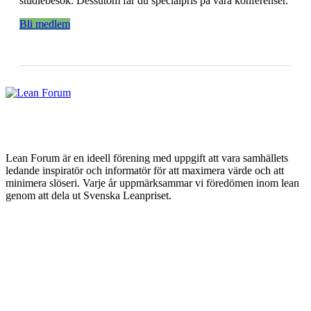
studiebesök. Dessutom får du specialpris på våra konferenser.
Bli medlem
Lean Forum är en ideell förening med uppgift att vara samhällets
ledande inspiratör och informatör för att maximera värde och att
minimera slöseri. Varje år uppmärksammar vi föredömen inom lean
genom att dela ut Svenska Leanpriset.