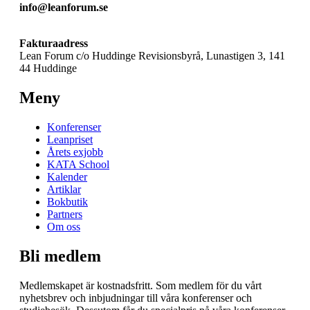
info@leanforum.se
Fakturaadress
Lean Forum c/o Huddinge Revisionsbyrå, Lunastigen 3, 141
44 Huddinge
Meny
Konferenser
Leanpriset
Årets exjobb
KATA School
Kalender
Artiklar
Bokbutik
Partners
Om oss
Bli medlem
Medlemskapet är kostnadsfritt. Som medlem för du vårt
nyhetsbrev och inbjudningar till våra konferenser och