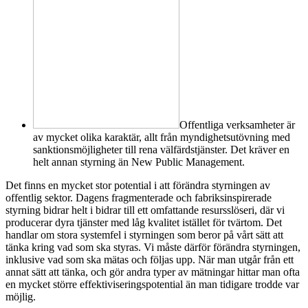
Offentliga verksamheter är
av mycket olika karaktär, allt från myndighetsutövning med
sanktionsmöjligheter till rena välfärdstjänster. Det kräver en
helt annan styrning än New Public Management.
Det finns en mycket stor potential i att förändra styrningen av
offentlig sektor. Dagens fragmenterade och fabriksinspirerade
styrning bidrar helt i bidrar till ett omfattande resursslöseri, där vi
producerar dyra tjänster med låg kvalitet istället för tvärtom. Det
handlar om stora systemfel i styrningen som beror på vårt sätt att
tänka kring vad som ska styras. Vi måste därför förändra styrningen,
inklusive vad som ska mätas och följas upp. När man utgår från ett
annat sätt att tänka, och gör andra typer av mätningar hittar man ofta
en mycket större effektiviseringspotential än man tidigare trodde var
möjlig.