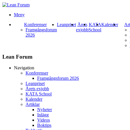
Meny
Konferenser
Leanpriset
Årets
KATA
Kalender
Art
Framgångsforum
exjobb
School
2026
Lean Forum
Navigation
Konferenser
Framgångsforum 2026
Leanpriset
Årets exjobb
KATA School
Kalender
Artiklar
Nyheter
Inlägg
Videos
Boktips