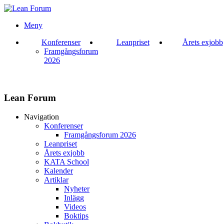
Meny
Konferenser
Leanpriset
Årets exjobb
Framgångsforum
2026
Lean Forum
Navigation
Konferenser
Framgångsforum 2026
Leanpriset
Årets exjobb
KATA School
Kalender
Artiklar
Nyheter
Inlägg
Videos
Boktips