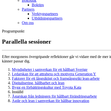
Bokbutik
Boktips
Partners
Verktygspartners
Utbildningspartners
Om oss
Programpunkt
Parallella sessioner
Efter morgonens övergripande reflektioner går vi vidare med de mer i
känner passar dig.
Myndigheter i samverkan för ett hållbart Sverige
Ledarskap för att attrahera och motivera Generation Y
Faktorer för ett långsiktigt och framgångsrikt lean-arbete
Digitalisering, hållbarhet och lean
Bygg en förbättringskultur med Toyota Kata
Inställd
Ägarskap från ledningen för hållbart förändringsarbete
Agile och lean i samverkan för hållbar innovation