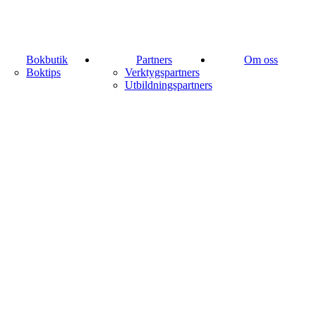
Bokbutik
Partners
Om oss
Boktips
Verktygspartners
Utbildningspartners