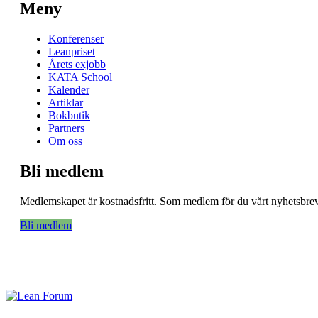
Meny
Konferenser
Leanpriset
Årets exjobb
KATA School
Kalender
Artiklar
Bokbutik
Partners
Om oss
Bli medlem
Medlemskapet är kostnadsfritt. Som medlem för du vårt nyhetsbrev 
Bli medlem