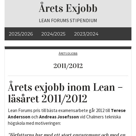
Årets Exjobb
LEAN FORUMS STIPENDIUM
2025/2026
2024/2025
2023/2024
2022/2023
2021/2022
ÅRETS EXJOBB
2011/2012
Årets exjobb inom Lean –
läsåret 2011/2012
Lean Forums pris till bästa examensarbete går 2012 till
Terese
Andersson
och
Andreas Josefsson
vid Chalmers tekniska
högskola med motiveringen:
”Författarna har med ett stort engagemang och med en