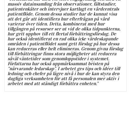
massiv datainsamling från observationer, fältstudier,
patientenkäter och intervjuer kartlagt en vårdcentrals
patientflöde. Genom dessa studier har de kunnat visa
att det går att identifiera hur efterfrågan på vård
varierar över tiden. Detta, kombinerat med hur
tillgången på resurser ser ut vid de olika tidpunkterna,
har gett upphov till ett flertal förbättringsförslag. De
har också identifierat en rad olika icke värdeskapande
områden i patientflödet samt gett förslag på hur dessa
kan reduceras eller helt elimineras. Genom givna förslag
till förbättringar finns stora möjligheter att reducera
såväl väntetider som genomloppstider i systemet.
Författarna har också uppmärksammat bristen på
”närvarande ledarskap”. I arbetet ges tips och idéer till
ledning och chefer på lägre nivå i hur de kan styra den
dagliga verksamheten för att få personalen mer aktiv i
arbetet med att ständigt förbättra enheten.”