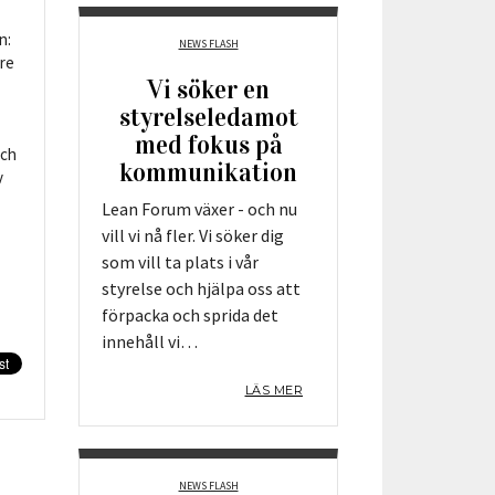
n:
NEWS FLASH
nre
Vi söker en
styrelseledamot
med fokus på
och
kommunikation
v
Lean Forum växer - och nu
vill vi nå fler. Vi söker dig
som vill ta plats i vår
styrelse och hjälpa oss att
förpacka och sprida det
innehåll vi…
LÄS MER
NEWS FLASH