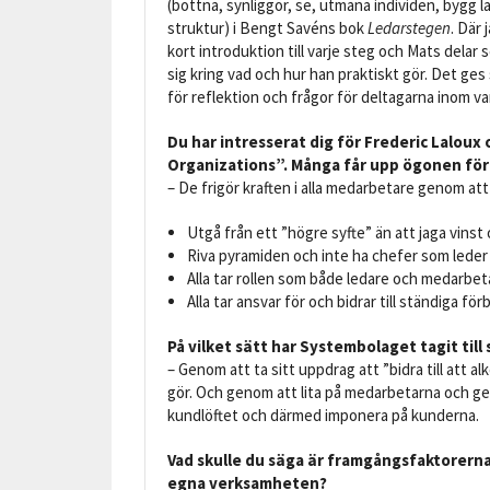
(bottna, synliggör, se, utmana individen, bygg l
struktur) i Bengt Savéns bok
Ledarstegen
. Där 
kort introduktion till varje steg och Mats delar
sig kring vad och hur han praktiskt gör. Det ges
för reflektion och frågor för deltagarna inom va
Du har intresserat dig för Frederic Laloux
Organizations”. Många får upp ögonen för
– De frigör kraften i alla medarbetare genom att
Utgå från ett ”högre syfte” än att jaga vinst 
Riva pyramiden och inte ha chefer som leder
Alla tar rollen som både ledare och medarbet
Alla tar ansvar för och bidrar till ständiga fö
På vilket sätt har Systembolaget tagit till 
– Genom att ta sitt uppdrag att ”bidra till att a
gör. Och genom att lita på medarbetarna och genuin
kundlöftet och därmed imponera på kunderna.
Vad skulle du säga är framgångsfaktorerna,
egna verksamheten?