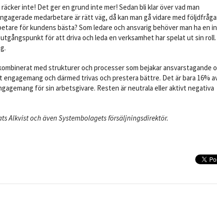
räcker inte! Det ger en grund inte mer! Sedan bli klar över vad man
engagerade medarbetare är rätt väg, då kan man gå vidare med följdfråga
arbetare för kundens bästa? Som ledare och ansvarig behöver man ha en i
tgångspunkt för att driva och leda en verksamhet har spelat ut sin roll.
g.
t, kombinerat med strukturer och processer som bejakar ansvarstagande 
int engagemang och därmed trivas och prestera bättre. Det är bara 16% a
ngagemang för sin arbetsgivare. Resten är neutrala eller aktivt negativa
ts Alkvist och även Systembolagets försäljningsdirektör.