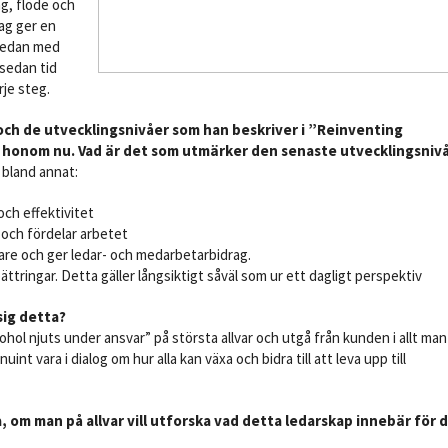
ag, flöde och
jag ger en
 sedan med
 sedan tid
rje steg.
 och de utvecklingsnivåer som han beskriver i ”Reinventing
 honom nu. Vad är det som utmärker den senaste utvecklingsniv
 bland annat:
och effektivitet
 och fördelar arbetet
are och ger ledar- och medarbetarbidrag.
rbättringar. Detta gäller långsiktigt såväl som ur ett dagligt perspektiv
sig detta?
lkohol njuts under ansvar” på största allvar och utgå från kunden i allt man
t vara i dialog om hur alla kan växa och bidra till att leva upp till
 om man på allvar vill utforska vad detta ledarskap innebär för 