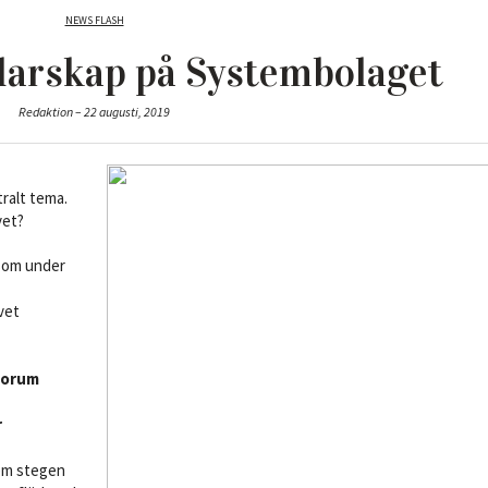
NEWS FLASH
Inlägg
darskap på Systembolaget
Videos
Redaktion – 22 augusti, 2019
Boktips
ralt tema.
vet?
 som under
vet
Forum
r
fem stegen