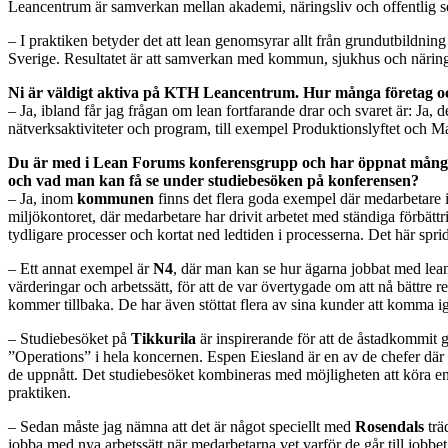
Leancentrum är samverkan mellan akademi, näringsliv och offentlig se
– I praktiken betyder det att lean genomsyrar allt från grundutbildni
Sverige. Resultatet är att samverkan med kommun, sjukhus och näringsl
Ni är väldigt aktiva på KTH Leancentrum. Hur många företag och
– Ja, ibland får jag frågan om lean fortfarande drar och svaret är: Ja,
nätverksaktiviteter och program, till exempel Produktionslyftet och M
Du är med i Lean Forums konferensgrupp och har öppnat många dö
och vad man kan få se under studiebesöken på konferensen?
– Ja, inom
kommunen
finns det flera goda exempel där medarbetare i
miljökontoret, där medarbetare har drivit arbetet med ständiga förbättr
tydligare processer och kortat ned ledtiden i processerna. Det här sp
– Ett annat exempel är
N4
, där man kan se hur ägarna jobbat med lean s
värderingar och arbetssätt, för att de var övertygade om att nå bättre
kommer tillbaka. De har även stöttat flera av sina kunder att komma ig
– Studiebesöket på
Tikkurila
är inspirerande för att de åstadkommit g
”Operations” i hela koncernen. Espen Eiesland är en av de chefer där 
de uppnått. Det studiebesöket kombineras med möjligheten att köra en
praktiken.
– Sedan måste jag nämna att det är något speciellt med
Rosendals
trä
jobba med nya arbetssätt när medarbetarna vet varför de går till jobbe