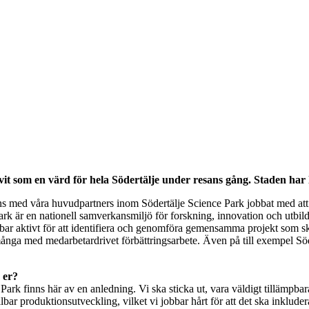
it som en värd för hela Södertälje under resans gång. Staden har
ns med våra huvudpartners inom Södertälje Science Park jobbat med att
 Park är en nationell samverkansmiljö för forskning, innovation och ut
ar aktivt för att identifiera och genomföra gemensamma projekt som sk
många med medarbetardrivet förbättringsarbete. Även på till exempel Söd
 er?
k finns här av en anledning. Vi ska sticka ut, vara väldigt tillämpba
llbar produktionsutveckling, vilket vi jobbar hårt för att det ska inklu