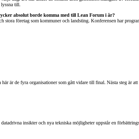
yssna till.
u tycker absolut borde komma med till Lean Forum i år?
 och stora företag som kommuner och landsting. Konferensen har program
r är de fyra organisationer som gått vidare till final. Nästa steg är a
tadrivna insikter och nya tekniska möjligheter uppstår en förbättrin