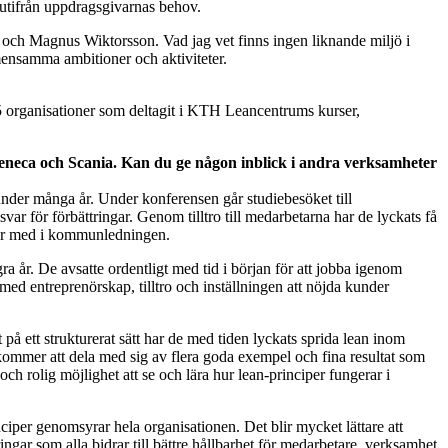
 utifrån uppdragsgivarnas behov.
n och Magnus Wiktorsson. Vad jag vet finns ingen liknande miljö i
mensamma ambitioner och aktiviteter.
n 85 organisationer som deltagit i KTH Leancentrums kurser,
Zeneca och Scania. Kan du ge någon inblick i andra verksamheter
under många år. Under konferensen går studiebesöket till
ar för förbättringar. Genom tilltro till medarbetarna har de lyckats få
n är med i kommunledningen.
gra år. De avsatte ordentligt med tid i början för att jobba igenom
med entreprenörskap, tilltro och inställningen att nöjda kunder
på ett strukturerat sätt har de med tiden lyckats sprida lean inom
 kommer att dela med sig av flera goda exempel och fina resultat som
och rolig möjlighet att se och lära hur lean-principer fungerar i
ciper genomsyrar hela organisationen. Det blir mycket lättare att
ngar som alla bidrar till bättre hållbarhet för medarbetare, verksamhet