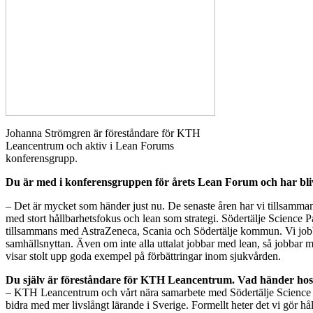
Johanna Strömgren är föreståndare för KTH
Leancentrum och aktiv i Lean Forums
konferensgrupp.
Du är med i konferensgruppen för årets Lean Forum och har bliv
– Det är mycket som händer just nu. De senaste åren har vi tillsamma
med stort hållbarhetsfokus och lean som strategi. Södertälje Science
tillsammans med AstraZeneca, Scania och Södertälje kommun. Vi jobb
samhällsnyttan. Även om inte alla uttalat jobbar med lean, så jobbar 
visar stolt upp goda exempel på förbättringar inom sjukvården.
Du själv är föreståndare för KTH Leancentrum. Vad händer hos
– KTH Leancentrum och vårt nära samarbete med Södertälje Science Par
bidra med mer livslångt lärande i Sverige. Formellt heter det vi gör hå