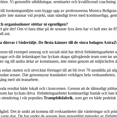
ktor. Vi genomför utbildningar, seminarier och kvalificerad coachning
ng till forskningsmiljön som byggs upp av professorerna Monica Bellgra
iv inte stannar vid projekt, utan ständigt lever med kontinuerliga, ge
 organisationer stöttar ni egentligen?
 det gör det! Om vi bara tittar på de senaste fyra åren har vi haft mer ä
atLust.
rrar i Södertälje. De flesta känner till de stora bolagen Astra
nom till exempel omsorg och socialt stöd har drivit förbättringsarbetet 
ingar och där ledarskapet har lyckats skapa självgående team som tar ansv
rider sig till andra delar av kommunen, inte minst genom att miljöchefe
edan starten och utvecklat företaget till att bli över 70 anställda på nå
 resultat senare. Där genomsyrar leantänket verkligen hela verksamheten, 
ång med sitt leanarbete.
oda resultat både lokalt och i koncernen. Genom att de tålmodigt jobbat 
som har lyckats driva förbättringsarbetet kontinuerligt framåt och han
 simulering i vår populära
Trampbilsfabrik
, som ger en både praktisk 
dgård. Det är unikt att komma till verksamheter där värderingar och prin
t varje dag. De har under de senaste åren genomfört mängder av förbättri