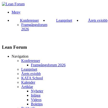
Meny
Konferenser
Leanpriset
Årets exjobb
Framgångsforum
2026
Lean Forum
Navigation
Konferenser
Framgångsforum 2026
Leanpriset
Årets exjobb
KATA School
Kalender
Artiklar
Nyheter
Inlägg
Videos
Boktips