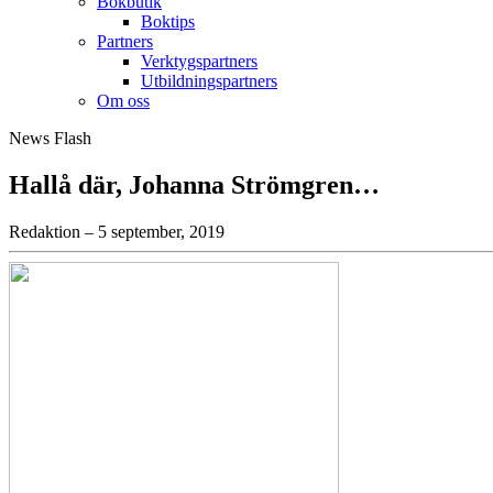
Bokbutik
Boktips
Partners
Verktygspartners
Utbildningspartners
Om oss
News Flash
Hallå där, Johanna Strömgren…
Redaktion – 5 september, 2019