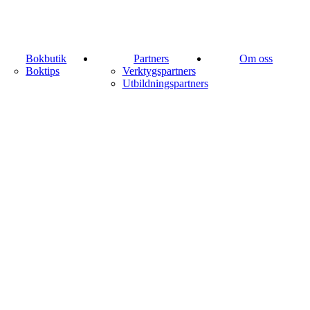
Bokbutik
Partners
Om oss
Boktips
Verktygspartners
Utbildningspartners