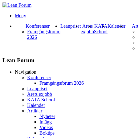
Meny
Konferenser
Leanpriset
Årets
KATA
Kalender
Art
Framgångsforum
exjobb
School
2026
Lean Forum
Navigation
Konferenser
Framgångsforum 2026
Leanpriset
Årets exjobb
KATA School
Kalender
Artiklar
Nyheter
Inlägg
Videos
Boktips