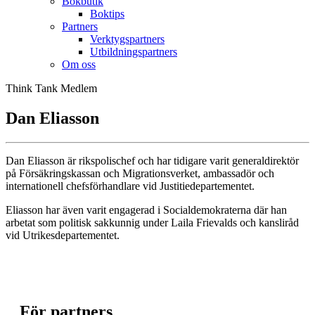
Bokbutik
Boktips
Partners
Verktygspartners
Utbildningspartners
Om oss
Think Tank Medlem
Dan Eliasson
Dan Eliasson är rikspolischef och har tidigare varit generaldirektör
på Försäkringskassan och Migrationsverket, ambassadör och
internationell chefsförhandlare vid Justitiedepartementet.
Eliasson har även varit engagerad i Socialdemokraterna där han
arbetat som politisk sakkunnig under Laila Frievalds och kansliråd
vid Utrikesdepartementet.
För partners