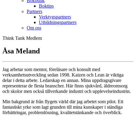
Bokbutik
Boktips
Partners
Verktygspartners
Utbildningspartners
Om oss
Think Tank Medlem
Åsa Meland
Jag arbetar som mentor, föreläsare och konsult med
verksamhetsutveckling sedan 1998. Kaizen och Lean är viktiga
delar i detta arbete. Ledarskap en annan. Mina uppdragsgivare
representerar de flesta branscher. Här finns sjukvård, äldreomsorg
och skolor men också tillverkande industri och upplevelseindustrin.
Min bakgrund är från flygets värld där jag arbetet som pilot. Ett
fantastiskt yrke som lagt grunden till mina kunskaper i ständiga
förbättringar, problemlösning, kvalitetstänkande och överblick.