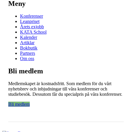
Meny
Konferenser
Leanpriset
Årets exjobb
KATA School
Kalender
Artiklar
Bokbutik
Partners
Om oss
Bli medlem
Medlemskapet är kostnadsfritt. Som medlem för du vårt
nyhetsbrev och inbjudningar till våra konferenser och
studiebesök. Dessutom får du specialpris på våra konferenser.
Bli medlem