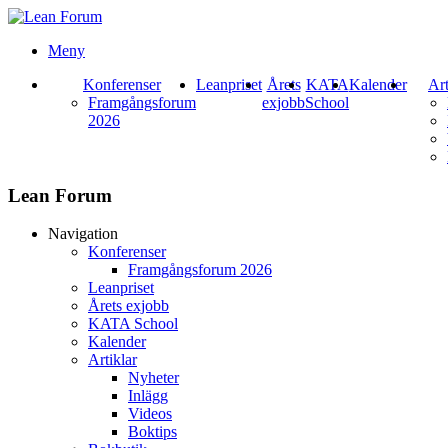
Meny
Konferenser
Leanpriset
Årets
KATA
Kalender
Art
Framgångsforum
exjobb
School
2026
Lean Forum
Navigation
Konferenser
Framgångsforum 2026
Leanpriset
Årets exjobb
KATA School
Kalender
Artiklar
Nyheter
Inlägg
Videos
Boktips