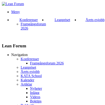
Meny
Konferenser
Leanpriset
Årets exjobb
Framgångsforum
2026
Lean Forum
Navigation
Konferenser
Framgångsforum 2026
Leanpriset
Årets exjobb
KATA School
Kalender
Artiklar
Nyheter
Inlägg
Videos
Boktips