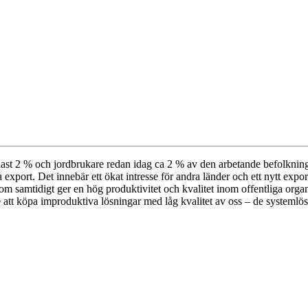
dast 2 % och jordbrukare redan idag ca 2 % av den arbetande befolkninge
via export. Det innebär ett ökat intresse för andra länder och ett nytt ex
 som samtidigt ger en hög produktivitet och kvalitet inom offentliga o
tt köpa improduktiva lösningar med låg kvalitet av oss – de systemlösni