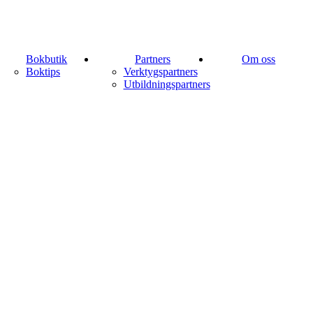
Bokbutik
Partners
Om oss
Boktips
Verktygspartners
Utbildningspartners