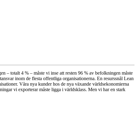
n – totalt 4 % – måste vi inse att resten 96 % av befolkningen måste
portansvar inom de flesta offentliga organisationerna. En resurssnål Lean
rganisationer. Våra nya kunder hos de nya växande världsekonomierna
ngar vi exporterar måste ligga i världsklass. Men vi har en stark