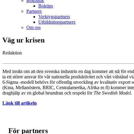
Bokbutik
Boktips
Partners
Verktygspartners
Utbildningspartners
Om oss
Väg ur krisen
Redaktion
Med insikt om att den svenska industrin en dag kommer att stå för en
ta ett större ansvar för vår nationella produktivitet och vårt välstånd 
6-Sigma -modell behövs för offentlig utveckling av kvalitativ export
(Kina, Mellanöstern, BRIC, Centralamerika, Afrika m fl) kommer inte a
draghjälp av en global beundran och respekt för
The Swedish Model
.
Länk till artikeln
För partners