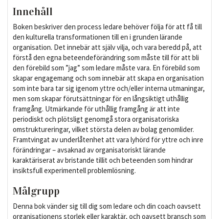
Innehåll
Boken beskriver den process ledare behöver följa för att få till
den kulturella transformationen till en i grunden lärande
organisation. Det innebär att själv vilja, och vara beredd på, att
förstå den egna beteendeförändring som måste till för att bli
den förebild som ”jag” som ledare måste vara. En förebild som
skapar engagemang och som innebär att skapa en organisation
som inte bara tar sig igenom yttre och/eller interna utmaningar,
men som skapar förutsättningar för en långsiktigt uthållig
framgång. Utmärkande för uthållig framgång är att inte
periodiskt och plötsligt genomgå stora organisatoriska
omstruktureringar, vilket största delen av bolag genomlider.
Framtvingat av underlåtenhet att vara lyhörd för yttre och inre
förändringar – avsaknad av organisatoriskt lärande
karaktäriserat av bristande tillit och beteenden som hindrar
insiktsfull experimentell problemlösning.
Målgrupp
Denna bok vänder sig till dig som ledare och din coach oavsett
organisationens storlek eller karaktär, och oavsett bransch som