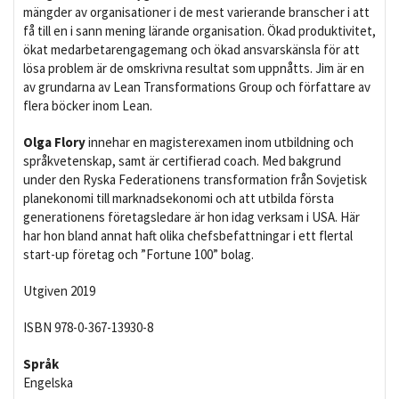
mängder av organisationer i de mest varierande branscher i att
få till en i sann mening lärande organisation. Ökad produktivitet,
ökat medarbetarengagemang och ökad ansvarskänsla för att
lösa problem är de omskrivna resultat som uppnåtts. Jim är en
av grundarna av Lean Transformations Group och författare av
flera böcker inom Lean.
Olga Flory
innehar en magisterexamen inom utbildning och
språkvetenskap, samt är certifierad coach. Med bakgrund
under den Ryska Federationens transformation från Sovjetisk
planekonomi till marknadsekonomi och att utbilda första
generationens företagsledare är hon idag verksam i USA. Här
har hon bland annat haft olika chefsbefattningar i ett flertal
start-up företag och ”Fortune 100” bolag.
Utgiven 2019
ISBN 978-0-367-13930-8
Språk
Engelska