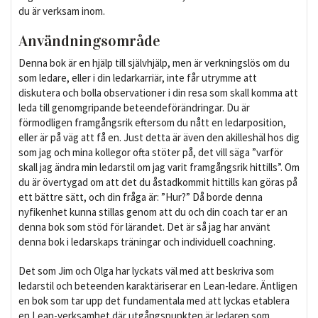
du är verksam inom.
Användningsområde
Denna bok är en hjälp till självhjälp, men är verkningslös om du
som ledare, eller i din ledarkarriär, inte får utrymme att
diskutera och bolla observationer i din resa som skall komma att
leda till genomgripande beteendeförändringar. Du är
förmodligen framgångsrik eftersom du nått en ledarposition,
eller är på väg att få en. Just detta är även den akilleshäl hos dig
som jag och mina kollegor ofta stöter på, det vill säga ”varför
skall jag ändra min ledarstil om jag varit framgångsrik hittills”. Om
du är övertygad om att det du åstadkommit hittills kan göras på
ett bättre sätt, och din fråga är: ”Hur?” Då borde denna
nyfikenhet kunna stillas genom att du och din coach tar er an
denna bok som stöd för lärandet. Det är så jag har använt
denna bok i ledarskaps träningar och individuell coachning.
Det som Jim och Olga har lyckats väl med att beskriva som
ledarstil och beteenden karaktäriserar en Lean-ledare. Äntligen
en bok som tar upp det fundamentala med att lyckas etablera
en Lean-verksamhet där utgångspunkten är ledaren som